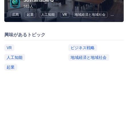
Sustainable Q
583人
広島
起業
人工知能
VR
地域経済と地域社会
ボランテ
興味があるトピック
VR
ビジネス戦略
人工知能
地域経済と地域社会
起業