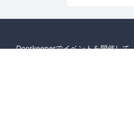
Doorkeeperでイベントを開催して
が集まるコミュニティを作りませ
か？
コミュニティを作ってみる！
詳しくはこちら