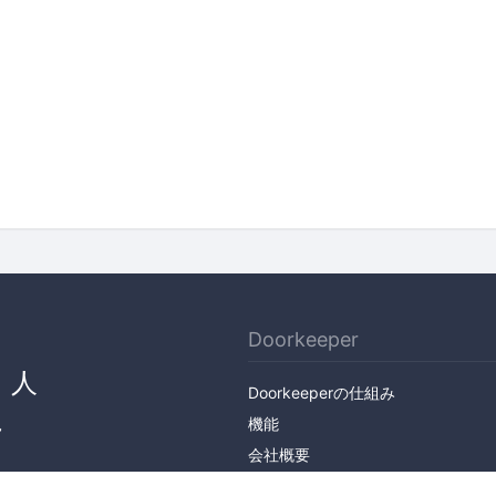
Doorkeeper
、人
Doorkeeperの仕組み
ん
機能
会社概要
料金プラン