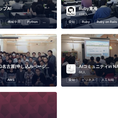
ップAI
Ruby東海
488人
析
機械学習
Python
人工知能
愛知
Ruby
Ruby on Rails
JAWS-UG名古屋(申し込みページはConnpassへ移行)
AIコミュニティin N
66人
ラ
AWS
愛知
ビジネス
人工知能