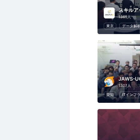
スキルア
1365人
東京
データ解
1307人
愛知
ITインフ