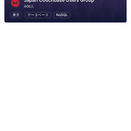
Japan Couchbase Users Group
406人
東京
データベース
NoSQL