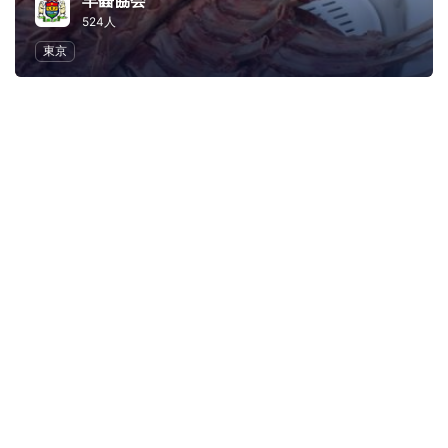
羊齧協会
524人
東京