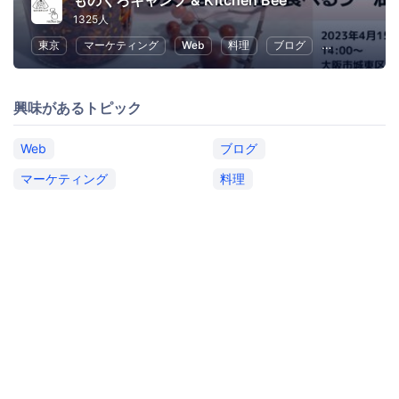
ものくろキャンプ & Kitchen Bee
1325人
東京
マーケティング
Web
料理
ブログ
SEO（検索エ
興味があるトピック
Web
ブログ
マーケティング
料理