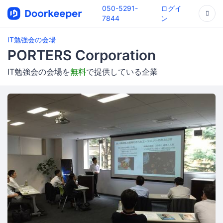
050-5291-
ログイ
7844
ン
IT勉強会の会場
PORTERS Corporation
IT勉強会の会場を
無料
で提供している企業